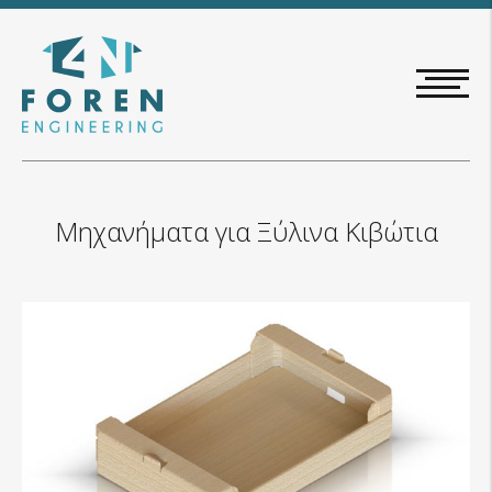
Skip
to
main
content
Μηχανήματα για Ξύλινα Κιβώτια