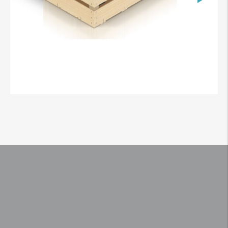
Όνομα
Συρραπτικά Μηχανήματα για
Ξύλινα Κουτιά
Επώνυμο
Τηλέφωνο
Your email address
Όνομα Εταιρείας
Χώρα