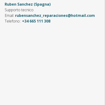
Ruben Sanchez (Spagna)
Cognome
Supporto tecnico
Email:
rubensanchez_reparaciones@hotmail.com
Numero di Telefono
Telefono::
+34 665 111 308
Il tuo indirizzo e-mail
Nome dell’Azienda
Paese
Ho letto e accetto l’Avviso Legale e la Politica sulla
Privacy
Leggi qui la nostra politica sulla privacy