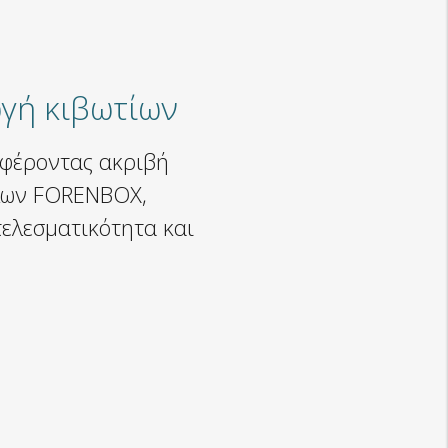
γή κιβωτίων
σφέροντας ακριβή
λλων FORENBOX,
τελεσματικότητα και