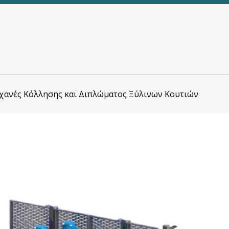
ανές Κόλλησης και Διπλώματος Ξύλινων Κουτιών