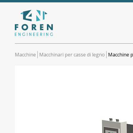
Salta
al
contenuto
principale
Macchine
Macchinari per casse di legno
Macchine pe