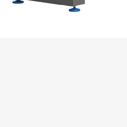
 Automatico per Listelli
ienza dei materiali e riduci le in